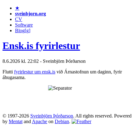
★
sveinbjorn.org
CV
Software
Blog[g]
Ensk.is fyrirlestur
8.6.2026 kl. 22:02 - Sveinbjörn Þórðarson
Flutti
fyrirlestur um ensk.is
við Árnastofnun um daginn, fyrir
áhugasama.
© 1997-2026
Sveinbjörn Þórðarson
. All rights reserved. Powered
by
Mentat
and
Apache
on
Debian
.